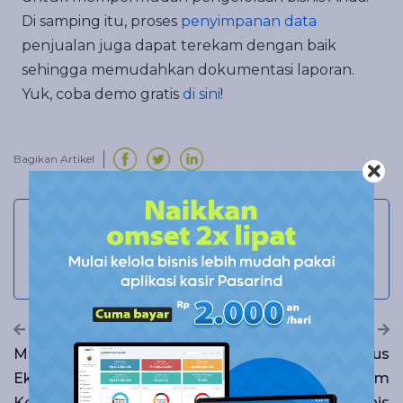
Di samping itu, proses
penyimpanan data
penjualan juga dapat terekam dengan baik
sehingga memudahkan dokumentasi laporan.
Yuk, coba demo gratis
di sini
!
Bagikan Artikel
Muhammad Doni Darmawan
Doni is a digital content writer at Pasarind. He
keeps on pursuing opportunities to engage
with more people through articles and SEO.
PREVIOUS
NEXT
Memahami Konsep
Cek 7 Hal Yang Harus
Ekuitas Dalam Konteks
Diperhatikan Sebelum
Keuangan
Mulai Bisnis