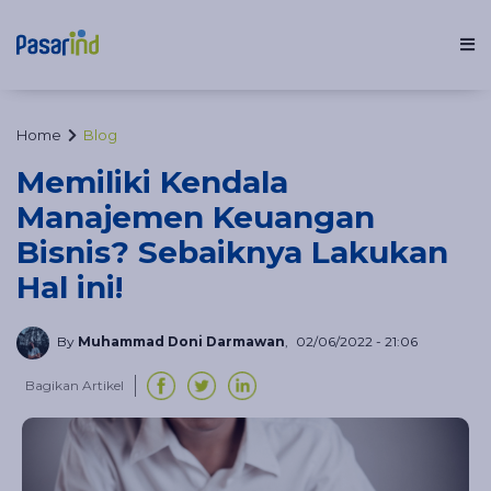
Fitur
Home
Blog
Memiliki Kendala
Manajemen Keuangan
Solusi Usaha
Bisnis? Sebaiknya Lakukan
Hal ini!
Inspirasi
By
Muhammad Doni Darmawan
,
02/06/2022 - 21:06
Harga
Bagikan Artikel
Blog