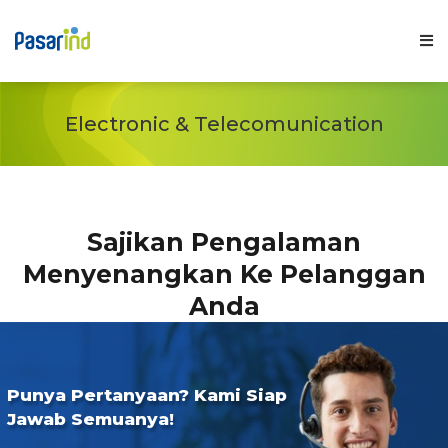
Electronic & Telecomunication
Fitur
Solusi Usaha
Sajikan Pengalaman
Menyenangkan Ke Pelanggan
Inspirasi
Anda
Harga
Punya Pertanyaan? Kami Siap
Blog
Jawab Semuanya!