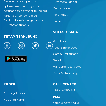
Pasarind adalah produk
Ekosistem Digital
aplikasi kasir dari Bayarind,
Cerita Usaha
perusahaan payment teknologi
Perangkat
yang telah terlisensi oleh
Bank Indonesia dengan nomor
Harga
izin 26/74/DKSP/Srt/B
SOLUSI USAHA
TETAP TERHUBUNG
Pet Shop
Food & Beverages
Cafe & Restaurant
Retail
Handphone & Tablet
Book & Stationery
PROFIL
CALL CENTER
+62 21 27899978
Tentang Pasarind
EMAIL
Hubungi Kami
caren@bayarind.id
Blog