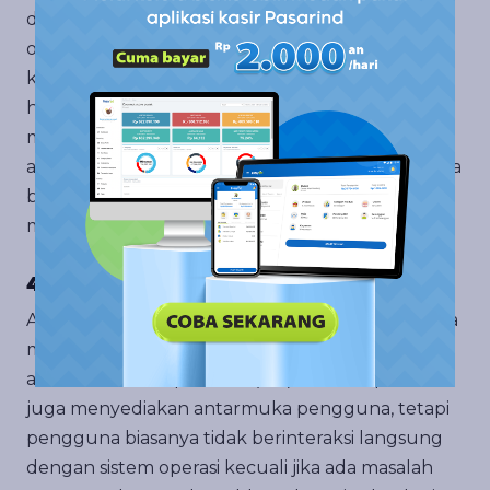
dengan berbagai sistem operasi, tetapi sistem
operasi hanya dapat diinstal pada jenis perangkat
keras tertentu. Sebagai contoh, OS Windows
hanya dapat diinstal pada komputer yang
memenuhi persyaratan tertentu, sementara
aplikasi seperti Microsoft Word dapat diinstal pada
berbagai jenis sistem operasi, termasuk Windows,
macOS, dan Linux.
4. Interaksi Pengguna
Aplikasi berinteraksi langsung dengan pengguna
melalui antarmuka pengguna grafis (GUI) atau
antarmuka baris perintah (CLI). Sistem operasi
juga menyediakan antarmuka pengguna, tetapi
pengguna biasanya tidak berinteraksi langsung
dengan sistem operasi kecuali jika ada masalah