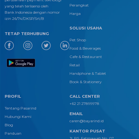
Perangkat
yang telah terlisensi oleh
Bank Indonesia dengan nomor
Harga
izin 26/74/DKSP/Srt/B
SOLUSI USAHA
TETAP TERHUBUNG
Pet Shop
Food & Beverages
Cafe & Restaurant
Retail
Handphone & Tablet
Book & Stationery
PROFIL
CALL CENTER
+62 21 27899978
Tentang Pasarind
EMAIL
Hubungi Kami
caren@bayarind.id
Blog
KANTOR PUSAT
Panduan
Jl. RS. Fatmawati No. 07