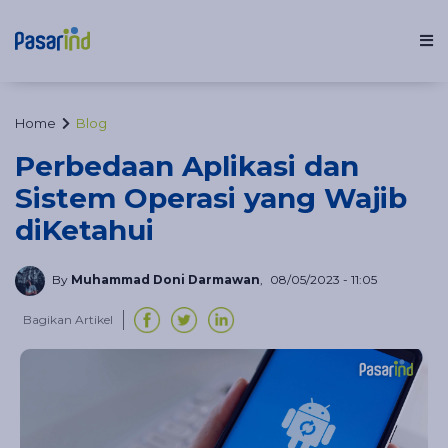
Fitur
Home
Blog
Perbedaan Aplikasi dan
Sistem Operasi yang Wajib
Solusi Usaha
diKetahui
Inspirasi
By
Muhammad Doni Darmawan
,
08/05/2023 - 11:05
Bagikan Artikel
Harga
Blog